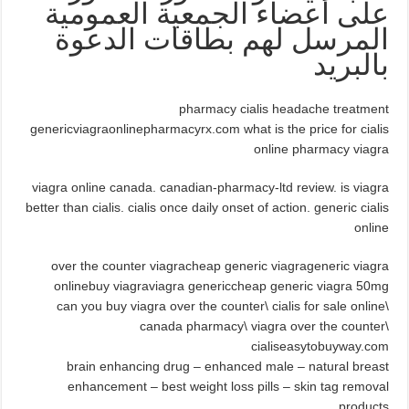
على أعضاء الجمعية العمومية
المرسل لهم بطاقات الدعوة
بالبريد
pharmacy cialis headache treatment
genericviagraonlinepharmacyrx.com what is the price for cialis
online pharmacy viagra
viagra online canada. canadian-pharmacy-ltd review. is viagra
better than cialis. cialis once daily onset of action. generic cialis
online
over the counter viagracheap generic viagrageneric viagra
onlinebuy viagraviagra genericcheap generic viagra 50mg
can you buy viagra over the counter\ cialis for sale online\
canada pharmacy\ viagra over the counter\
cialiseasytobuyway.com
brain enhancing drug – enhanced male – natural breast
enhancement – best weight loss pills – skin tag removal
products