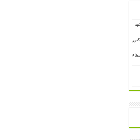
يد
كتور
يناء