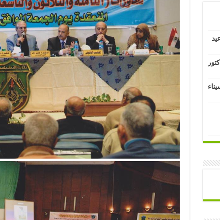
يد
كتور
يناء