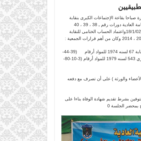
تطبيقيين
م الساعة العاشرة صباحا بقاعة الإجتماعات الكبرى بنقابة
التطبيقيين ومقرها برج التطبيقيين بالعباسية الجمعية العمومية العامة العادية دورات رقم ـ 38 ، 39 ، 40
وقامت الجمعية بالتصديق على محضر الجمعية العادية بتاريخ 18/1/02013واعتماد الحساب الختامى للنقابة
الموافقة علي إجراء الإنتخابات وتعديل بعض مواد قانون النقابة 67 لسنه 1974 للمواد أرقام (39-44-
51-52-57-61-66) واللائحة الداخلية للنقابة الصادرة بالقرار الوزاري 543 لسنه 1979 للمواد أرقام (3-10-80-
عضاء والورثة ) على أن تصرف مع دفعه
فين بشرط تقديم شهادة الوفاة بناءا على
 بمحضر الجلسة 0