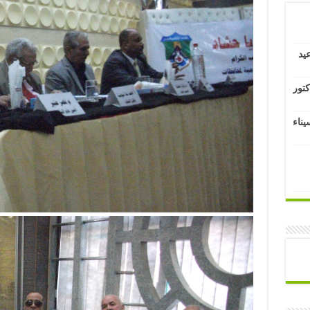
يد
كتور
يناء