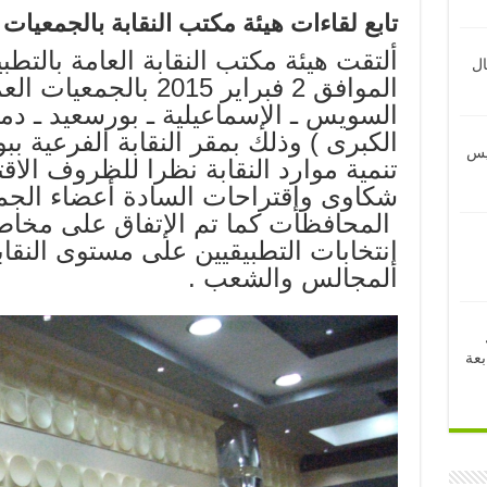
تابع لقاءات هيئة مكتب النقابة بالجمعيات 
ألتقت هيئة مكتب النقابة العامة بالتطب
ال
الموافق 2 فبراير 2015 ب
السويس ـ الإسماعيلية ـ بورسعيد ـ دمي
الكبرى ) وذلك بمقر النقابة الفرعية 
ئيس
تنمية موارد النقابة نظرا للظروف الاق
شكاوى وإقتراحات السادة أعضاء الجمع
المحافظات كما تم الإتفاق على مخاطبة
إنتخابات التطبيقيين على مستوى النقابة
المجالس والشعب .
بعة