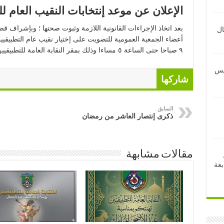
الإعلان عن موعد إنتخابات النقيب العام لل
بعد اتخاذ الإجراءات القانونية اللازمة وثبوت صحتها ؛ وبإشراف قضا
ال
٩ صباحا حتى الساعة ٥ مساءا وذلك بمقر النقابة العامة للتطبيقيين ببرج التطبيقيين بميدان العباسية بالقاهرة .
ئيس
شاركها
السابق
ذكرى إنتصار العاشر من رمضان
مقالات مشابهة
بعة