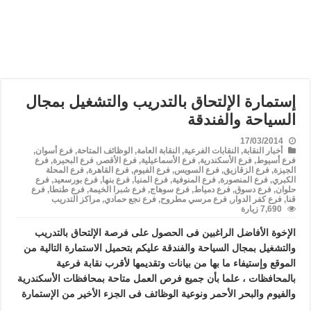
إستمارة الإلتحاق بالتدريب والتشغيل بمجال
السياحة والفندقة
17/03/2014
أخبار النقابة
,
النقابات الفرعية
,
النقابة العامة
,
الوظائف المتاحة
,
فرع أسوان
,
فرع أسيوط
,
فرع الأسكندرية
,
فرع الأسماعيلية
,
فرع الأقصر
,
فرع البحيرة
,
فرع
الجيزة
,
فرع الزقازيق
,
فرع السويس
,
فرع الفيوم
,
فرع القاهرة
,
فرع المحلة
الكبري
,
فرع المنصورة
,
فرع المنوفية
,
فرع المنيا
,
فرع بنها
,
فرع بورسعيد
,
فرع
حلوان
,
فرع دسوق
,
فرع دمياط
,
فرع سوهاج
,
فرع شبرا الخيمة
,
فرع طنطا
,
فرع
قنا
,
فرع كفر الدوار
,
فرع مرسي مطروح
,
فرع نجع حمادي
,
مراكز التدريب
7,690 زيارة
الإخوة الأفاضل الراغبين فى الحصول على فرصة الإلتحاق بالتدريب
والتشغيل بمجال السياحة والفندقة عليكم بتحميل الاستمارة التالية من
الموقع وإستيفاء ما بها من بيانات وتقديمها لأقرب نقابة فرعية
بالمحافظات ، علما بأن جميع فرص العمل متاحة بمحافظات الأسكندرية
والفيوم والبحر الأحمر ونوعية الوظائف فى الجزء الأخير من الإستمارة